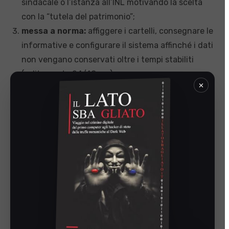
sindacale o l’istanza all’INL motivando la scelta
con la “tutela del patrimonio”;
messa a norma:
affiggere i cartelli, consegnare le
informative e configurare il sistema affinché i dati
non vengano conservati oltre i tempi stabiliti
(solitamente 24/48 ore).
×
Perché non puoi fare “da
solo” (e perché serve un
esperto)
Un errore comune è pensare che basti il consiglio
dell’elettricista. Purtroppo, la parte tecnica è solo il
20% del lavoro; il restante 80% è conformità legale.
La mancanza di trasparenza o un’istanza scritta
male all’Ispettorato possono bloccare l’azienda per