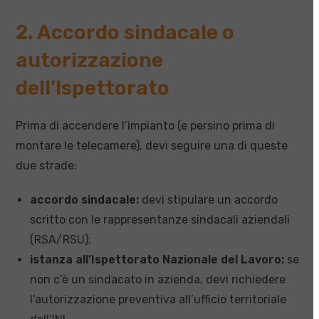
2. Accordo sindacale o
autorizzazione
dell’Ispettorato
Prima di accendere l’impianto (e persino prima di
montare le telecamere), devi seguire una di queste
due strade:
accordo sindacale:
devi stipulare un accordo
scritto con le rappresentanze sindacali aziendali
(RSA/RSU);
istanza all’Ispettorato Nazionale del Lavoro:
se
non c’è un sindacato in azienda, devi richiedere
l’autorizzazione preventiva all’ufficio territoriale