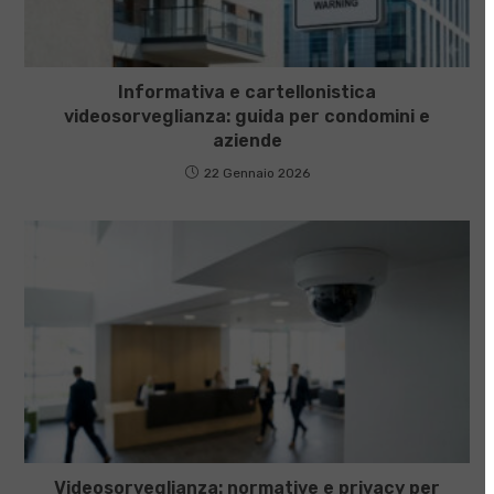
Informativa e cartellonistica
videosorveglianza: guida per condomini e
aziende
22 Gennaio 2026
Videosorveglianza: normative e privacy per