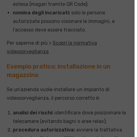
estesa (magari tramite QR Code);
nomina degli incaricati:
solo le persone
autorizzate possono visionare le immagini, e
l’accesso deve essere tracciato.
Per saperne di più >
Scopri la normativa
videosorveglianza
Esempio pratico: installazione in un
magazzino
Se un’azienda vuole installare un impianto di
videosorveglianza, il percorso corretto è:
analisi dei rischi:
identificare dove posizionare le
telecamere (evitando bagni o aree relax);
procedura autorizzativa:
avviare la trattativa