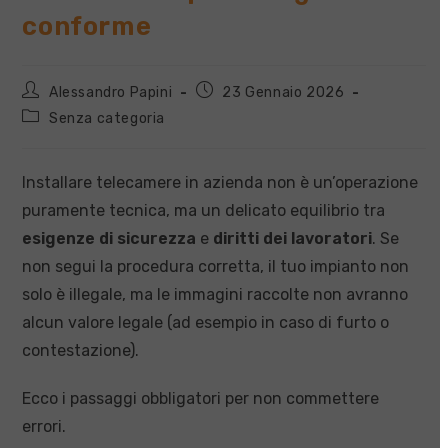
conforme
Autore
Articolo
Alessandro Papini
23 Gennaio 2026
dell'articolo:
pubblicato:
Categoria
Senza categoria
dell'articolo:
Installare telecamere in azienda non è un’operazione
puramente tecnica, ma un delicato equilibrio tra
esigenze di sicurezza
e
diritti dei lavoratori
. Se
non segui la procedura corretta, il tuo impianto non
solo è illegale, ma le immagini raccolte non avranno
alcun valore legale (ad esempio in caso di furto o
contestazione).
Ecco i passaggi obbligatori per non commettere
errori.