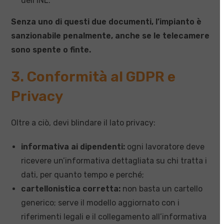
dell’INL.
Senza uno di questi due documenti, l’impianto è
sanzionabile penalmente, anche se le telecamere
sono spente o finte.
3. Conformità al GDPR e
Privacy
Oltre a ciò, devi blindare il lato privacy:
informativa ai dipendenti:
ogni lavoratore deve
ricevere un’informativa dettagliata su chi tratta i
dati, per quanto tempo e perché;
cartellonistica corretta:
non basta un cartello
generico; serve il modello aggiornato con i
riferimenti legali e il collegamento all’informativa