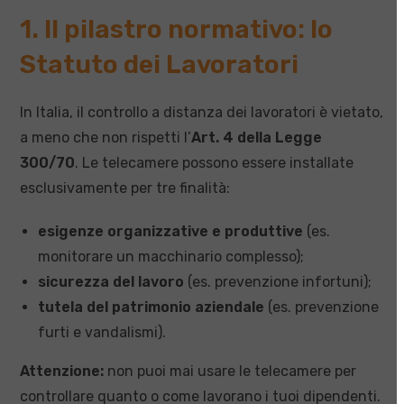
1. Il pilastro normativo: lo
Statuto dei Lavoratori
In Italia, il controllo a distanza dei lavoratori è vietato,
a meno che non rispetti l’
Art. 4 della Legge
300/70
. Le telecamere possono essere installate
esclusivamente per tre finalità:
esigenze organizzative e produttive
(es.
monitorare un macchinario complesso);
sicurezza del lavoro
(es. prevenzione infortuni);
tutela del patrimonio aziendale
(es. prevenzione
furti e vandalismi).
Attenzione:
non puoi mai usare le telecamere per
controllare quanto o come lavorano i tuoi dipendenti.