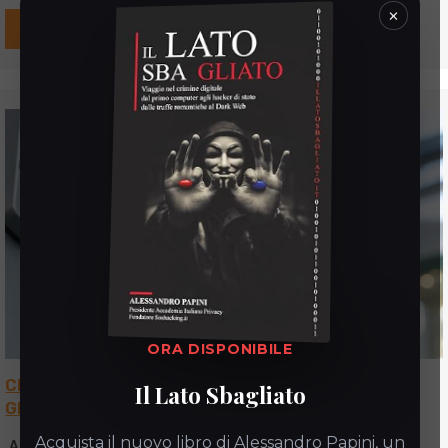
×
LEGGI DI PIÙ
ORA DISPONIBILE
Cloud videosorveglianza extra-UE: conformità
Il Lato Sbagliato
GDPR
Acquista il nuovo libro di Alessandro Papini, un
Alessandro Papini
7 Luglio 2026