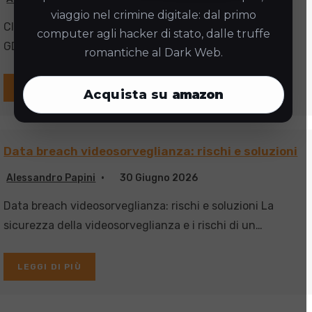
viaggio nel crimine digitale: dal primo
Cloud videosorveglianza extra-UE richiede conformità
computer agli hacker di stato, dalle truffe
GDPR per evitare sanzioni.
romantiche al Dark Web.
LEGGI DI PIÙ
Acquista su
amazon
Data breach videosorveglianza: rischi e soluzioni
Alessandro Papini
30 Giugno 2026
Data breach videosorveglianza: rischi e soluzioni La
sicurezza della videosorveglianza e i rischi di un…
LEGGI DI PIÙ