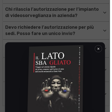
Chi rilascia l’autorizzazione per l’impianto
di videosorveglianza in azienda?
Devo richiedere l’autorizzazione per più
sedi. Posso fare un unico invio?
Esporre ancora i vecchi cartelli comporta
×
sanzioni?
Quanto tempo ci vuole per ottenere il
cartello e la documentazione da inviare
all’ispettorato?
Ho bisogno di stampare i cartelli su
materiali specifici (es. alluminio). Come
devo fare?