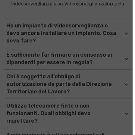
videosorveglianza e su VideosorveglianzaInregola
Ho un impianto di videosorveglianza o
devo ancora installare un impianto. Cosa
devo fare?
È sufficiente far firmare un consenso ai
dipendenti per essere in regola?
Chi è soggetto all’obbligo di
autorizzazione da parte della Direzione
Territoriale del Lavoro?
Utilizzo telecamere finte o non
funzionanti. Quali obblighi devo
rispettare?