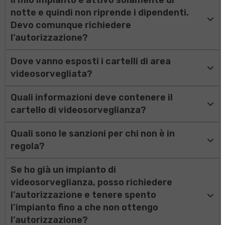
Il mio impianto è attivo solamente di
notte e quindi non riprende i dipendenti.
Devo comunque richiedere
l’autorizzazione?
Dove vanno esposti i cartelli di area
videosorvegliata?
Quali informazioni deve contenere il
cartello di videosorveglianza?
Quali sono le sanzioni per chi non è in
regola?
Se ho già un impianto di
videosorveglianza, posso richiedere
l’autorizzazione e tenere spento
l’impianto fino a che non ottengo
l’autorizzazione?