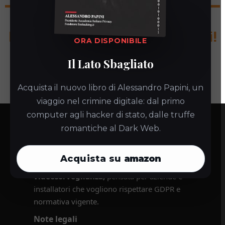
Hai ancora dubbi? Contattaci!
ORA DISPONIBILE
Il Lato Sbagliato
CONTATTI
Acquista il nuovo libro di Alessandro Papini, un
viaggio nel crimine digitale: dal primo
computer agli hacker di stato, dalle truffe
Videosorveglianza in Regola
romantiche al Dark Web.
Soluzione completa per la
conformità
Acquista su
amazon
normativa degli impianti di
videosorveglianza,
pensata per aziende e
installatori che vogliono rispettare GDPR e
normativa vigente.
Note legali