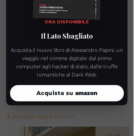
professionali per garantire che i sistemi di
videosorveglianza siano pienamente conformi alle
normative sulla privacy. Con servizi che includono la
ORA DISPONIBILE
consulenza sulla DPIA, l’integrazione del privacy by
Il Lato Sbagliato
design e l’implementazione di misure di sicurezza
avanzate,
videosorveglianzainregola.it
è il partner
Acquista il nuovo libro di Alessandro Papini, un
ideale per navigare le complessità della
viaggio nel crimine digitale: dal primo
videosorveglianza nel rispetto del GDPR. Scegliere la
computer agli hacker di stato, dalle truffe
loro competenza significa proteggere non solo la
romantiche al Dark Web.
sicurezza dei propri spazi, ma anche i diritti alla
privacy di tutti gli individui coinvolti.
Acquista su
amazon
POTREBBE ANCHE PIACERTI