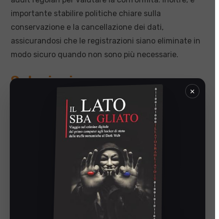
importante stabilire politiche chiare sulla
conservazione e la cancellazione dei dati,
assicurandosi che le registrazioni siano eliminate in
modo sicuro quando non sono più necessarie.
Soluzioni per una
×
videosorveglianza conforme
al GDPR
Implementare una videosorveglianza conforme al
GDPR richiede una gestione accorta e una
pianificazione dettagliata. Tuttavia, queste sfide
possono essere affrontate efficacemente con
l’assistenza di esperti nel settore.
Videosorveglianzainregola.it
offre soluzioni