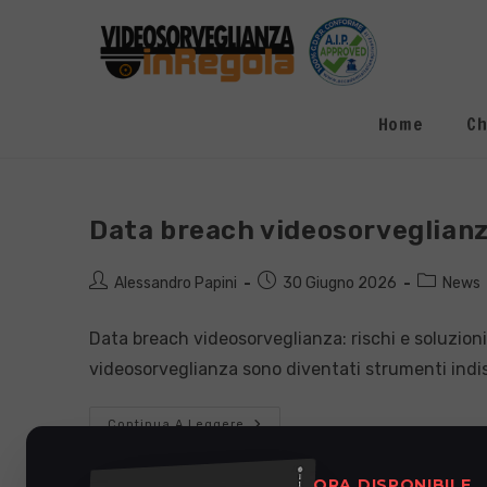
Salta
al
contenuto
Home
Ch
Data breach videosorveglianza
Autore
Articolo
Categoria
Alessandro Papini
30 Giugno 2026
News
dell'articolo:
pubblicato:
dell'artico
Data breach videosorveglianza: rischi e soluzioni 
videosorveglianza sono diventati strumenti indis
Data
Continua A Leggere
Breach
Videosorveglianza:
Rischi
ORA DISPONIBILE
E