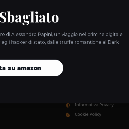
 Sbagliato
Contatti
ro di Alessandro Papini, un viaggio nel crimine digitale:
gli hacker di stato, dalle truffe romantiche al Dark
iva degli impianti di
richieste@s-mart.biz
allatori che vogliono rispettare
+39 055 430352
ta su
amazon
via E. Spinucci, 39/41
50141 Firenze (FI)
Policy
Informativa Privacy
Cookie Policy