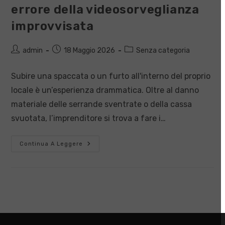
errore della videosorveglianza
improvvisata
Autore
Articolo
Categoria
admin
18 Maggio 2026
Senza categoria
dell'articolo:
pubblicato:
dell'articolo:
Subire una spaccata o un furto all'interno del proprio
locale è un’esperienza drammatica. Oltre al danno
materiale delle serrande sventrate o della cassa
svuotata, l’imprenditore si trova a fare i…
Subire
Continua A Leggere
Un
Furto
E
Ricevere
Una
Multa
Dal
Garante:
Il
Grande
Errore