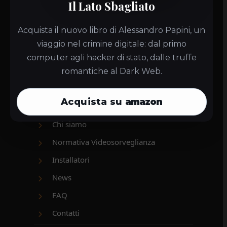
Il Lato Sbagliato
Policy
Acquista il nuovo libro di Alessandro Papini, un
viaggio nel crimine digitale: dal primo
Informativa Privacy
computer agli hacker di stato, dalle truffe
Cookie Policy
romantiche al Dark Web.
Sitemap
Acquista su
amazon
Home
Chi siamo
Normativa Videosorveglianza
Installatori
News
FAQ
Contatti