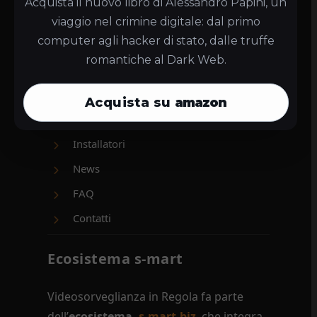
Acquista il nuovo libro di Alessandro Papini, un
Cookie Policy
viaggio nel crimine digitale: dal primo
Sitemap
computer agli hacker di stato, dalle truffe
romantiche al Dark Web.
Home
Chi siamo
Acquista su
amazon
Normativa Videosorveglianza
Installatori
News
FAQ
Contatti
Ecosistema s-mart
Videosorveglianza in Regola fa parte
dell’
ecosistema
s-mart.biz
, che integra