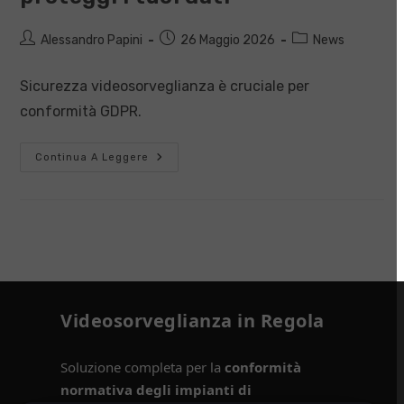
Autore
Articolo
Categoria
Alessandro Papini
26 Maggio 2026
News
dell'articolo:
pubblicato:
dell'articolo:
Sicurezza videosorveglianza è cruciale per
conformità GDPR.
Sicurezza
Continua A Leggere
Videosorveglianza:
Proteggi
I
Tuoi
Dati
Videosorveglianza in Regola
Soluzione completa per la
conformità
normativa degli impianti di