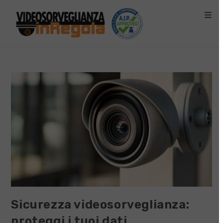
Salta
al
contenuto
Sicurezza videosorveglianza:
proteggi i tuoi dati