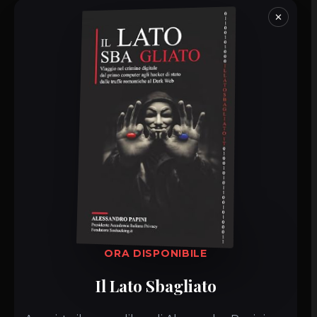
videosorveglianza,
pensata per aziende e
×
installatori che vogliono rispettare GDPR e
normativa vigente.
Note legali
netWork S.a.s.
P.IVA: 05345670482
Contatti
richieste@s-mart.biz
+39 055 430352
via E. Spinucci, 39/41
50141 Firenze (FI)
ORA DISPONIBILE
Policy
Il Lato Sbagliato
Informativa Privacy