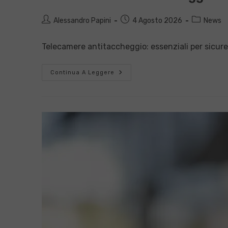
Autore
Articolo
Categoria
Alessandro Papini
4 Agosto 2026
News
dell'articolo:
pubblicato:
dell'articol
Telecamere antitaccheggio: essenziali per sicur
Telecamere
Continua A Leggere
Antitaccheggio:
Conformità
E
Sicurezza