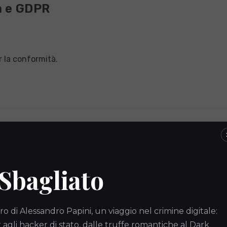
à e GDPR
:
 la conformità.
 Sbagliato
ro di Alessandro Papini, un viaggio nel crimine digitale:
gli hacker di stato, dalle truffe romantiche al Dark