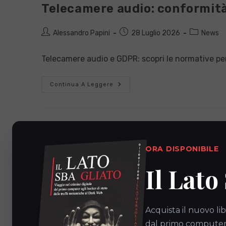
Telecamere audio: conformit
Autore
Articolo
Categoria
Alessandro Papini
28 Luglio 2026
News
dell'articolo:
pubblicato:
dell'articolo
Telecamere audio e GDPR: scopri le normative per
Telecamere
Continua A Leggere
Audio:
Conformità
E
GDPR
ORA DISPONIBILE
Il Lato
Acquista il nuovo lib
dal primo computer a