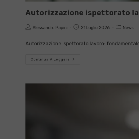
Autorizzazione ispettorato la
Autore
Articolo
Categoria
Alessandro Papini
21 Luglio 2026
News
dell'articolo:
pubblicato:
dell'articolo
Autorizzazione ispettorato lavoro: fondamentale
Autorizzazione
Continua A Leggere
Ispettorato
Lavoro:
Guida
Essenziale