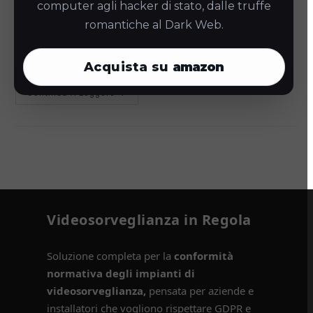
computer agli hacker di stato, dalle truffe
tema di grande attualità e rilevanza per i
romantiche al Dark Web.
professionisti del settore IT e della sicurezza. Le
regole stringenti del GDPR…
Acquista su
amazon
Videosorveglianza
Continua A Leggere
Condominio:
Conformità
E
Vantaggi
Videosorveglianza in Regola
Soluzione completa per la
conformità
normativa degli impianti di
videosorveglianza,
pensata per aziende e
installatori che vogliono rispettare GDPR e