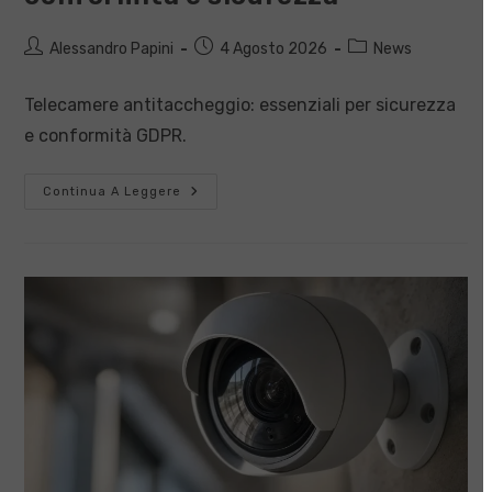
Autore
Articolo
Categoria
Alessandro Papini
4 Agosto 2026
News
dell'articolo:
pubblicato:
dell'articolo:
Telecamere antitaccheggio: essenziali per sicurezza
e conformità GDPR.
Telecamere
Continua A Leggere
Antitaccheggio:
Conformità
E
Sicurezza