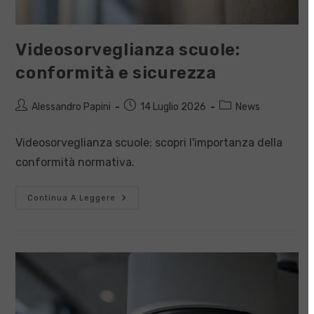
Videosorveglianza scuole:
conformità e sicurezza
Autore
Articolo
Categoria
Alessandro Papini
14 Luglio 2026
News
dell'articolo:
pubblicato:
dell'articolo:
Videosorveglianza scuole: scopri l'importanza della
conformità normativa.
Videosorveglianza
Continua A Leggere
Scuole:
Conformità
E
Sicurezza