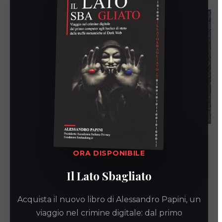
Videosorveglianza condominio:
ORA DISPONIBILE
conformità e vantaggi
Il Lato Sbagliato
Autore
Articolo
Categoria
Alessandro Papini
9 Giugno 2026
News
dell'articolo:
pubblicato:
dell'articolo:
Acquista il nuovo libro di Alessandro Papini, un
Videosorveglianza condominio: conformità e
viaggio nel crimine digitale: dal primo
opportunità La videosorveglianza condominiale è un