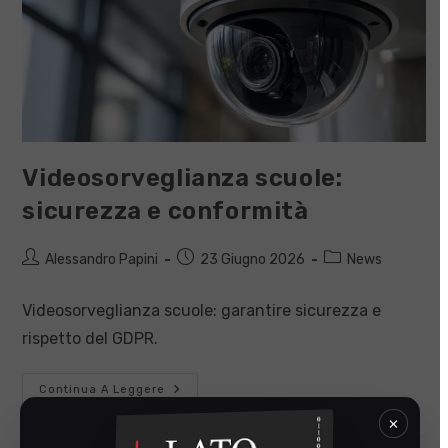
Videosorveglianza scuole:
sicurezza e conformità
Autore
Articolo
Categoria
Alessandro Papini
23 Giugno 2026
News
dell'articolo:
pubblicato:
dell'articolo:
Videosorveglianza scuole: garantire sicurezza e
rispetto del GDPR.
Videosorveglianza
Continua A Leggere
Scuole:
Sicurezza
×
E
Conformità