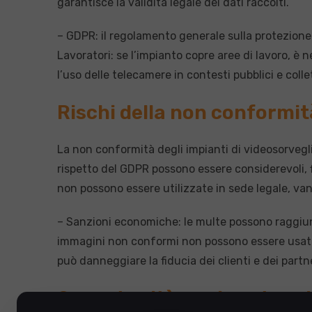
garantisce la validità legale dei dati raccolti.
– GDPR: il regolamento generale sulla protezione 
Lavoratori: se l’impianto copre aree di lavoro, è
l’uso delle telecamere in contesti pubblici e collet
Rischi della non conformit
La non conformità degli impianti di videosorvegl
rispetto del GDPR possono essere considerevoli, 
non possono essere utilizzate in sede legale, van
– Sanzioni economiche: le multe possono raggiunge
immagini non conformi non possono essere usate i
può danneggiare la fiducia dei clienti e dei partn
Opportunità per i partner 