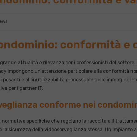
oria
ews
rticolo:
ondominio: conformità e 
ande attualità e rilevanza per i professionisti del settore IT
acy impongono un’attenzione particolare alla conformità nor
pesanti e all’inutilizzabilità processuale delle immagini. I
va per i partner IT.
veglianza conforme nei condomi
 normative specifiche che regolano la raccolta e il trattam
e la sicurezza della videosorveglianza stessa. Un impianto a