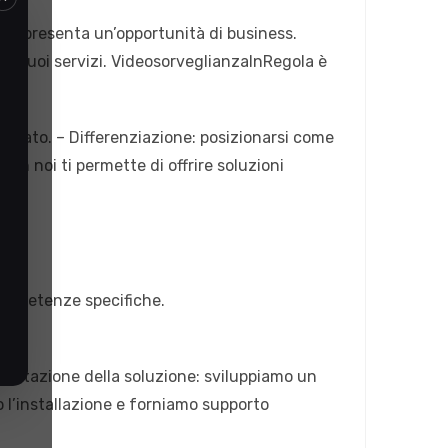
i rappresenta un’opportunità di business.
 ai tuoi servizi. VideosorveglianzaInRegola è
egrato. – Differenziazione: posizionarsi come
on noi ti permette di offrire soluzioni
competenze specifiche.
rogettazione della soluzione: sviluppiamo un
 l’installazione e forniamo supporto