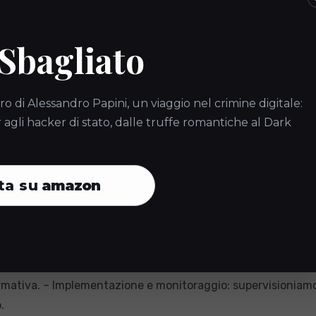
n conformità degli impianti di videosorveglianza condominial
no” può differenziarti dalla concorrenza e aggiungere valore
 Sbagliato
so.
ità trasforma un mero prodotto in un servizio completo e int
ro di Alessandro Papini, un viaggio nel crimine digitale:
itività nel mercato. – Collaborazione strategica: lavorare c
gli hacker di stato, dalle truffe romantiche al Dark
mità
ta su
amazon
sorveglianza richiede un approccio strutturato e basato su 
alizzato per supportarti in ogni fase del processo.
 dell’impianto e identifichiamo le aree di miglioramento. – P
ormativa. – Implementazione e monitoraggio: supervisioniamo
.