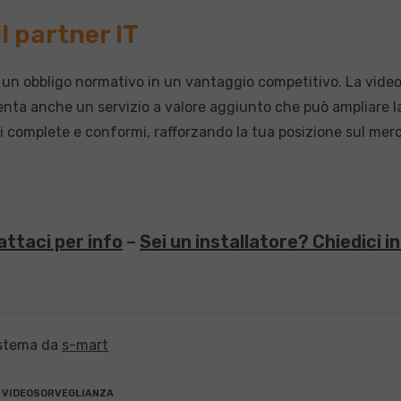
l partner IT
re un obbligo normativo in un vantaggio competitivo. La vi
senta anche un servizio a valore aggiunto che può ampliare l
i complete e conformi, rafforzando la tua posizione sul mer
ttaci per info
–
Sei un installatore? Chiedici i
istema da
s-mart
VIDEOSORVEGLIANZA