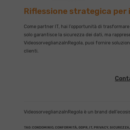
Riflessione strategica per i
Come partner IT, hai l’opportunità di trasforma
solo garantisce la sicurezza dei dati, ma rappre
VideosorveglianzaInRegola, puoi fornire soluzion
clienti.
Conta
VideosorveglianzaInRegola è un brand dell’ecos
TAG
:
CONDOMINIO
,
CONFORMITÀ
,
GDPR
,
IT
,
PRIVACY
,
SICUREZZA
,