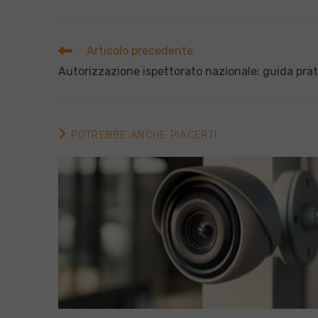
Leggi
Articolo precedente
altri
Autorizzazione ispettorato nazionale: guida prat
articoli
POTREBBE ANCHE PIACERTI