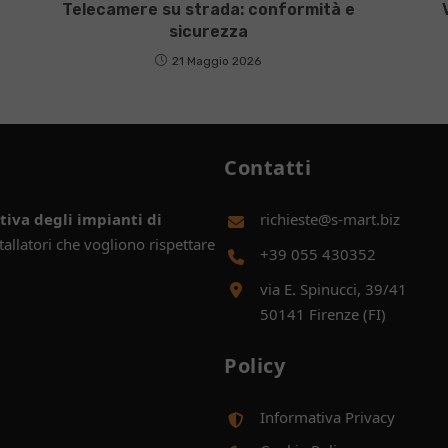
Telecamere su strada: conformità e
sicurezza
21 Maggio 2026
Contatti
iva degli impianti di
richieste@s-mart.biz
allatori che vogliono rispettare
+39 055 430352
via E. Spinucci, 39/41
50141 Firenze (FI)
Policy
Informativa Privacy