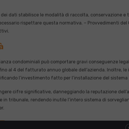
dei dati stabilisce le modalità di raccolta, conservazione e
 necessario rispettare questa normativa. – Provvedimenti del 
tivi.
à
ianza condominiali può comportare gravi conseguenze legali 
fino al 4 del fatturato annuo globale dell’azienda. Inoltre,
ificando l’investimento fatto per l’installazione del sistema
re cifre significative, danneggiando la reputazione dell’azi
n tribunale, rendendo inutile l’intero sistema di sorveglian
er.
IT