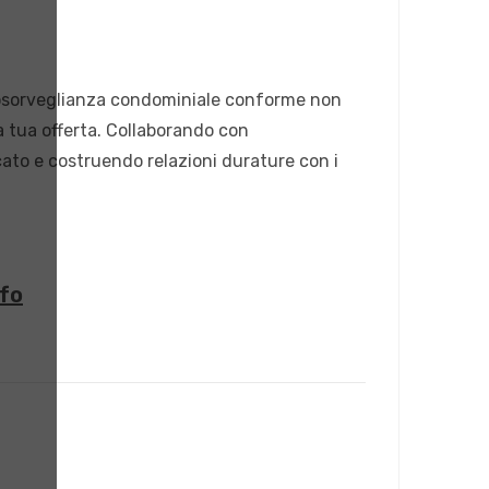
deosorveglianza condominiale conforme non
a tua offerta. Collaborando con
cato e costruendo relazioni durature con i
nfo