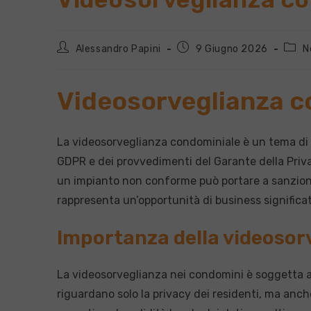
Autore
Articolo
Categ
Alessandro Papini
9 Giugno 2026
N
dell'articolo:
pubblicato:
dell'a
Videosorveglianza c
La videosorveglianza condominiale è un tema di gr
GDPR e dei provvedimenti del Garante della Priv
un impianto non conforme può portare a sanzioni 
rappresenta un’opportunità di business significati
Importanza della videosor
La videosorveglianza nei condomini è soggetta a
riguardano solo la privacy dei residenti, ma anch