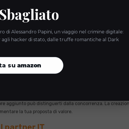
 Sbagliato
o dell’autorizzazione dall’ispettorato, ma dimostra anche l’i
à
ro di Alessandro Papini, un viaggio nel crimine digitale:
gli hacker di stato, dalle truffe romantiche al Dark
o queste normative rischiano non solo multe salate, ma anche
ialmente in casi di furti o incidenti sul lavoro. La non co
ta su
amazon
enti e dipendenti.
IT
a messa in conformità degli impianti di videosorveglianza ra
ore aggiunto può distinguerti dalla concorrenza. La creazion
mentare la tua proposta di valore.
l partner IT