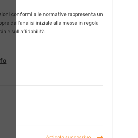
luzioni conformi alle normative rappresenta un
e dall’analisi iniziale alla messa in regola
a e sull’affidabilità.
nfo
Articolo successivo