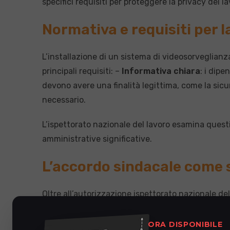
specifici requisiti per proteggere la privacy dei la
Normativa e requisiti per 
L’installazione di un sistema di videosorveglianza 
principali requisiti: –
Informativa chiara
: i dip
devono avere una finalità legittima, come la sicu
necessario.
L’ispettorato nazionale del lavoro esamina quest
amministrative significative.
L’accordo sindacale come 
Oltre all’autorizzazione ispettorato nazionale de
assicurare che i diritti dei lavoratori siano rispe
l’installazione con i rappresentanti dei lavoratori
ORA DISPONIBILE