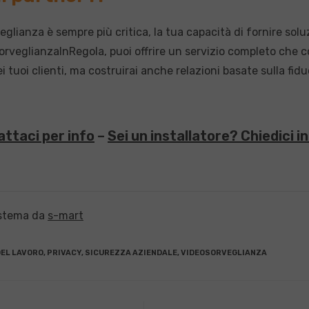
veglianza è sempre più critica, la tua capacità di fornire so
eglianzaInRegola, puoi offrire un servizio completo che copr
i tuoi clienti, ma costruirai anche relazioni basate sulla fiduci
ttaci per info
–
Sei un installatore? Chiedici i
istema da
s-mart
EL LAVORO
,
PRIVACY
,
SICUREZZA AZIENDALE
,
VIDEOSORVEGLIANZA