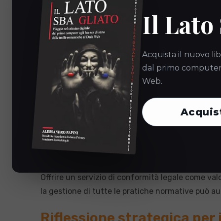
Il Lato
L’accordo sindacale non solo facilita l’otteniment
dei lavoratori.
Rischi della non conformit
Acquista il nuovo lib
dal primo computer a
Web.
Le aziende, le PA e i condomini che non rispettan
legale. Questo può avere gravi conseguenze, spec
Acquis
reputazione aziendale, riducendo la fiducia di cli
Opportunità per il partner 
Per te, come professionista IT o installatore, l
Offrire un servizio di conformità legale come val
la gestione di tutte le pratiche normative può au
Riflessione strategica per i