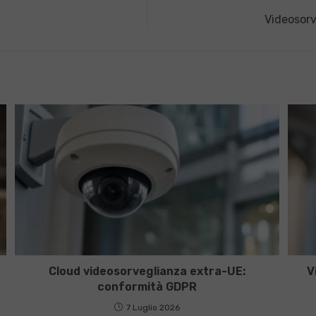
Videosorv
Cloud videosorveglianza extra-UE:
V
conformità GDPR
7 Luglio 2026