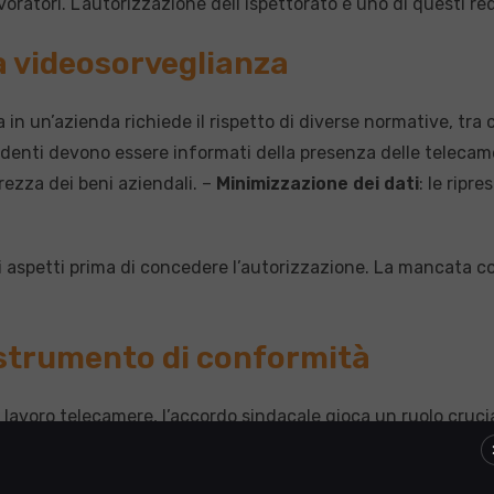
voratori. L’autorizzazione dell’ispettorato è uno di questi req
la videosorveglianza
in un’azienda richiede il rispetto di diverse normative, tra c
endenti devono essere informati della presenza delle telecam
rezza dei beni aziendali. –
Minimizzazione dei dati
: le ripr
i aspetti prima di concedere l’autorizzazione. La mancata c
strumento di conformità
l lavoro telecamere, l’accordo sindacale gioca un ruolo cruc
ttati. Ecco alcune linee guida: –
Coinvolgimento dei rappres
. –
Documentazione formale
: ogni accordo deve essere for