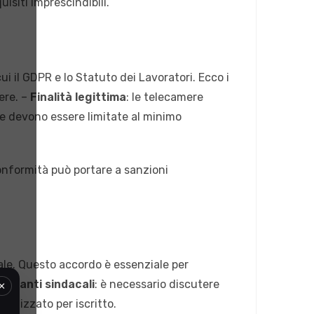
uisiti imprescindibili.
ui il GDPR e lo Statuto dei Lavoratori. Ecco i
ere. –
Finalità legittima
: le telecamere
ese devono essere limitate al minimo
onformità può portare a sanzioni
iale. Questo accordo è essenziale per
×
entanti sindacali
: è necessario discutere
malizzato per iscritto.