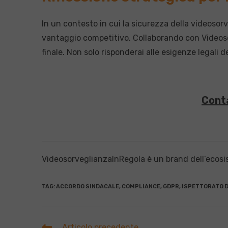
In un contesto in cui la sicurezza della videosor
vantaggio competitivo. Collaborando con Videosorv
finale. Non solo risponderai alle esigenze legali de
Conta
VideosorveglianzaInRegola è un brand dell’ecos
TAG
:
ACCORDO SINDACALE
,
COMPLIANCE
,
GDPR
,
ISPETTORATO D
Leggi
Articolo precedente